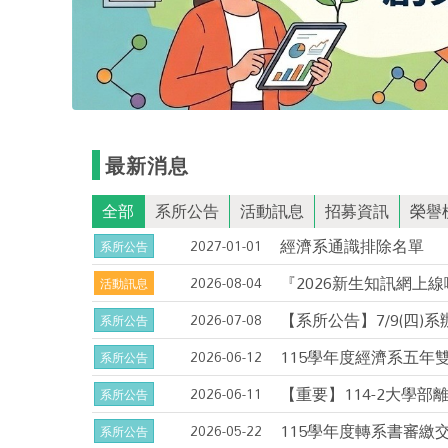
最新消息
全部
系所公告
活動訊息
招募資訊
榮譽
經濟系通識排除名單
獎學金
加強實質審查期刊專區
2027-01-01
系所公告
『2026新生知訊網上線
2026-08-04
活動訊息
【系所公告】7/9(四)
2026-07-08
系所公告
115學年度經濟系五年
2026-06-12
系所公告
【重要】114-2大學部
2026-06-11
系所公告
115學年度轉系書審繳
2026-05-22
系所公告