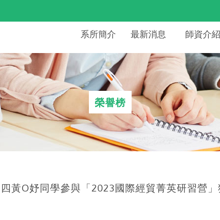
系所簡介
最新消息
師資介
榮譽榜
四黃O妤同學參與「2023國際經貿菁英研習營