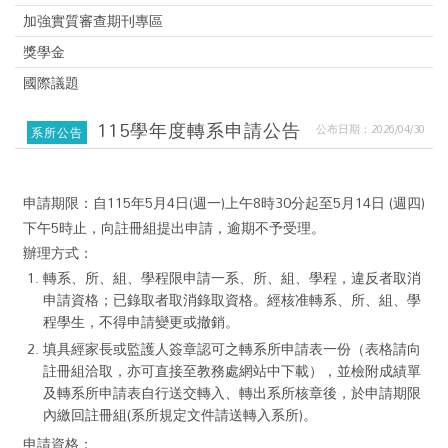
加強實質審查期刊專區
獎學金
國際議題
115學年度轉系申請公告
公布日期：2026/04/30
系所公告
申請期限：自115年5月4日(週一)上午8時30分起至5月14日 (週四)
下午5時止，向註冊組提出申請，逾期不予受理。
辦理方式：
轉系、所、組、學程限申請一系、所、組、學程，違反者取消
申請資格；已錄取者取消錄取資格。經核准轉系、所、組、學
程學生，不得申請變更或撤銷。
填具經家長或監護人簽章認可之轉系所申請表一份（表格請向
註冊組洽取，亦可直接至教務處網站中下載），並檢附成績單
及轉系所申請表自行送交轉入、轉出系所核章後，於申請期限
內繳回註冊組(系所規定文件請送轉入系所)。
申請資格：