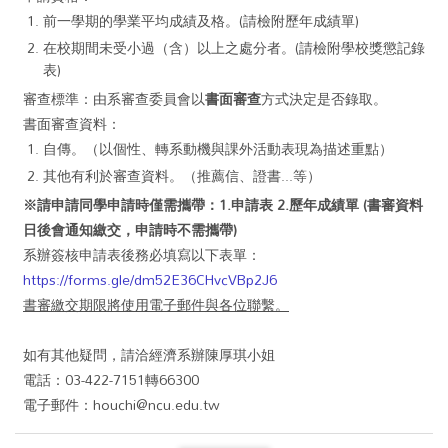
前一學期的學業平均成績及格。(請檢附歷年成績單)
在校期間未受小過（含）以上之處分者。(請檢附學校獎懲記錄
表)
審查標準：由系審查委員會以
書面審查
方式決定是否錄取。
書面審查資料：
自傳。（以個性、轉系動機與課外活動表現為描述重點）
其他有利於審查資料。（推薦信、證書...等）
※請申請同學申請時僅需攜帶：1.申請表 2.歷年成績單 (書審資料
日後會通知繳交，申請時不需攜帶)
系辦簽核申請表後務必填寫以下表單：
https://forms.gle/dm52E36CHvcVBp2J6
書審繳交期限將使用電子郵件與各位聯繫。
如有其他疑問，請洽經濟系辦陳厚琪小姐
電話：03-422-7151轉66300
電子郵件：houchi@ncu.edu.tw