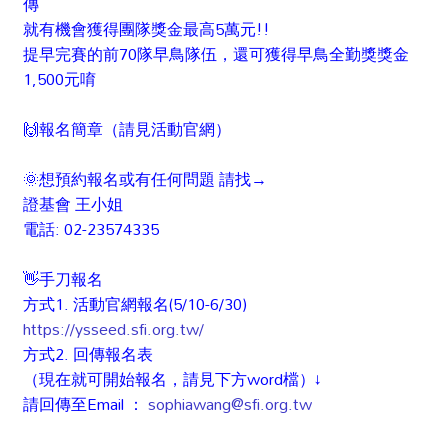
傳
就有機會獲得團隊獎金最高5萬元!!
提早完賽的前70隊早鳥隊伍，還可獲得早鳥全勤獎獎金
1,500元唷
🙌
報名簡章（請見活動官網）
🌞
想預約報名或有任何問題 請找→
證基會 王小姐
電話: 02-23574335
👋
手刀報名
方式1. 活動官網報名(5/10-6/30)
https://ysseed.sfi.org.tw/
方式2. 回傳報名表
（現在就可開始報名，請見下方word檔）↓
請回傳至Email ：
sophiawang@sfi.org.tw