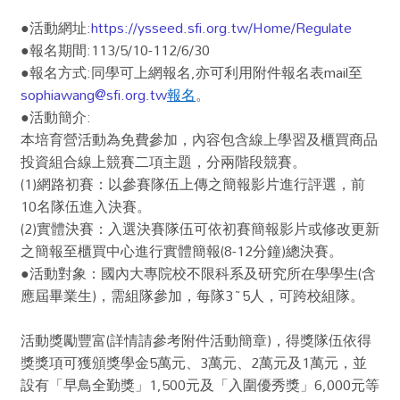
●活動網址:
https://ysseed.sfi.org.tw/Home/Regulate
●報名期間:113/5/10-112/6/30
●報名方式:同學可上網報名,亦可利用附件報名表mail至
sophiawang@sfi.org.tw
報名
。
●活動簡介:
本培育營活動為免費參加，內容包含線上學習及櫃買商品
投資組合線上競賽二項主題，分兩階段競賽。
(1)網路初賽：以參賽隊伍上傳之簡報影片進行評選，前
10名隊伍進入決賽。
(2)實體決賽：入選決賽隊伍可依初賽簡報影片或修改更新
之簡報至櫃買中心進行實體簡報(8-12分鐘)總決賽。
●活動對象：國內大專院校不限科系及研究所在學學生(含
應屆畢業生)，需組隊參加，每隊3~5人，可跨校組隊。
活動獎勵豐富(詳情請參考附件活動簡章)，得獎隊伍依得
獎獎項可獲頒獎學金5萬元、3萬元、2萬元及1萬元，並
設有「早鳥全勤獎」1,500元及「入圍優秀獎」6,000元等