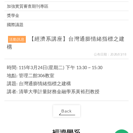
加強實質審查期刊專區
獎學金
國際議題
【經濟系講座】台灣通膨情緒指標之建
活動訊息
構
公布日期：2026/03/18
時間
年
月
日
星期二
下午
: 115
3
24
(
)
13:30 ~ 15:30
地點
管理二館
教室
:
306
講題
台灣通膨情緒指標之建構
:
講者
清華大學計量財務金融學系黃裕烈教授
:
Back